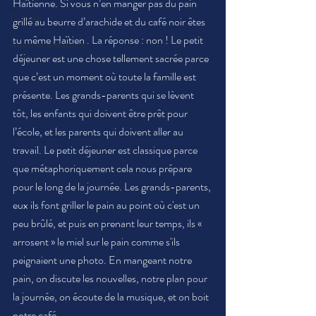
Haïtienne. Si vous n’en manger pas du pain 
Culture
grillé au beurre d’arachide et du café noir êtes 
tu même Haïtien . La réponse : non ! Le petit 
Recommendations
déjeuner est une chose tellement sacrée parce 
que c’est un moment où toute la famille est 
présente. Les grands-parents qui se lèvent 
tôt, les enfants qui doivent être prêt pour 
l’école, et les parents qui doivent aller au 
travail. Le petit déjeuner est classique parce 
que métaphoriquement cela nous prépare 
pour le long de la journée. Les grands-parents, 
eux ils font griller le pain au point où c'est un 
peu brûlé, et puis en prenant leur temps, ils « 
arrosent » le miel sur le pain comme s'ils 
peignaient une photo. En mangeant notre 
pain, on discute les nouvelles, notre plan pour 
la journée, on écoute de la musique, et on boit 
notre café. 