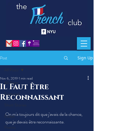
Post
Sign Up
All Posts
Nov 6, 2019
1 min read
All Posts
Il Faut Être
Featured
Reconnaissant
Short Stories
On m'a toujours dit que j'avais de la chance, 
Essays
que je devais être reconnaissante.
Poems